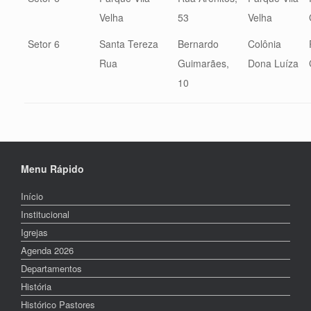
Velha
53
Velha
Setor 6
Santa Tereza
Bernardo
Colônia
Rua
Guimarães,
Dona Luíza
10
Menu Rápido
Início
Institucional
Igrejas
Agenda 2026
Departamentos
História
Histórico Pastores