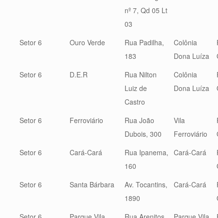
nº 7, Qd 05 Lt
03
Setor 6
Ouro Verde
Rua Padilha,
Colônia
183
Dona Luíza
Setor 6
D.E.R
Rua Nilton
Colônia
Luiz de
Dona Luíza
Castro
Setor 6
Ferroviário
Rua João
Vila
Dubois, 300
Ferroviário
Setor 6
Cará-Cará
Rua Ipanema,
Cará-Cará
160
Setor 6
Santa Bárbara
Av. Tocantins,
Cará-Cará
1890
Setor 6
Parque Vila
Rua Arenitos,
Parque Vila