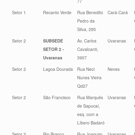
77
Setor 1
Recanto Verde
Rua Benedito
Cará-Cará
Pedro da
Silva, 295
Setor 2
SUBSEDE
Av. Carlos
Uvaranas
SETOR 2 -
Cavalcanti,
Uvaranas
3907
Setor 2
Lagoa Dourada
Rua Neci
Neves
Nunes Vieira
Qd27
Setor 2
São Francisco
Rua Marquês
Uvaranas
de Sapucaí,
esq. com a
Líbero Badaró
Setor 2
Rio Branco
Rua Joaquim
Uvaranas