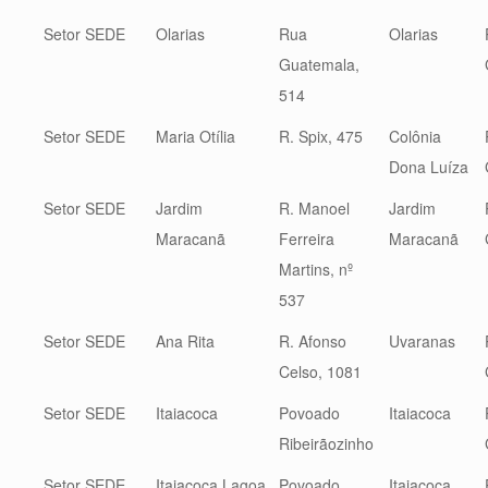
Setor SEDE
Olarias
Rua
Olarias
Guatemala,
514
Setor SEDE
Maria Otília
R. Spix, 475
Colônia
Dona Luíza
Setor SEDE
Jardim
R. Manoel
Jardim
Maracanã
Ferreira
Maracanã
Martins, nº
537
Setor SEDE
Ana Rita
R. Afonso
Uvaranas
Celso, 1081
Setor SEDE
Itaiacoca
Povoado
Itaiacoca
Ribeirãozinho
Setor SEDE
Itaiacoca Lagoa
Povoado
Itaiacoca