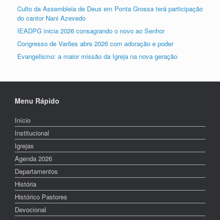
Culto da Assembleia de Deus em Ponta Grossa terá participação
do cantor Nani Azevedo
IEADPG inicia 2026 consagrando o novo ao Senhor
Congresso de Varões abre 2026 com adoração e poder
Evangelismo: a maior missão da Igreja na nova geração
Menu Rápido
Início
Institucional
Igrejas
Agenda 2026
Departamentos
História
Histórico Pastores
Devocional