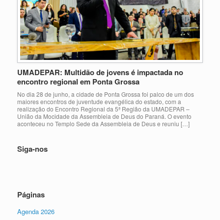
UMADEPAR: Multidão de jovens é impactada no
encontro regional em Ponta Grossa
No dia 28 de junho, a cidade de Ponta Grossa foi palco de um dos
maiores encontros de juventude evangélica do estado, com a
realização do Encontro Regional da 5ª Região da UMADEPAR –
União da Mocidade da Assembleia de Deus do Paraná. O evento
aconteceu no Templo Sede da Assembleia de Deus e reuniu […]
Siga-nos
Páginas
Agenda 2026