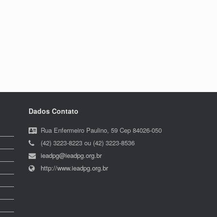
Dados Contato
Rua Enfermeiro Paulino, 59 Cep 84026-050
(42) 3223-8223 ou (42) 3223-8536
ieadpg@ieadpg.org.br
http://www.ieadpg.org.br