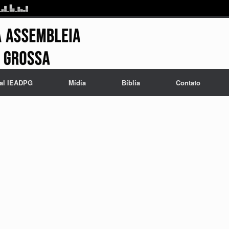
al IEADPG
Mídia
Bíblia
Contato