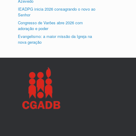
Azevedo
IEADPG inicia 2026 consagrando o novo ao
Senhor
Congresso de Varões abre 2026 com
adoração e poder
Evangelismo: a maior missão da Igreja na
nova geração